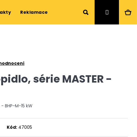
Hledat
Ná
Přihlášen
akty
Reklamace a servis
Web
ko
 hodnocení
opidlo, série MASTER -
ER - BHP-M-15 kW
Následující
Kód:
47005