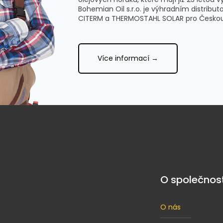
Bohemian Oil s.r.o. je výhradním distrib
CITERM a THERMOSTAHL SOLAR pro Českou 
Více informací →
O společnost
O nás