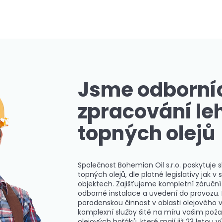
Jsme odborníc
zpracování le
topných olejů
Společnost Bohemian Oil s.r.o. poskytuje s
topných olejů, dle platné legislativy jak
objektech. Zajišťujeme kompletní záruční 
odborné instalace a uvedení do provozu.
poradenskou činnost v oblasti olejového v
komplexní služby šité na míru vašim poža
olejových hořáků, které mají již 23 letou v