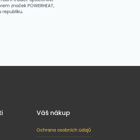
utorem značek POWERHEAT,
republiku.
i
Váš nákup
Ochrana osobních údajů