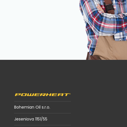
Z
á
p
a
t
í
Bohemian Oil s.r.o.
Jeseniova 1151/55