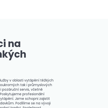
i na
hkých
lužby v oblasti vytápění těžkých
 v soukromých tak i průmyslových
i pozáruční servis, včetně
 Poskytujeme profesionální
ytápění. Jsme schopni zajistit
davkům. Podílíme se na vývoji
ýrobní tradici. Společnost