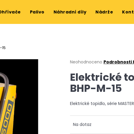
Ohřívače
Palivo
Náhradní díly
Nádrže
Kont
Co potřebujete najít?
M-15
HLEDAT
Průměrné
Neohodnoceno
Podrobnosti
hodnocení
Elektrické t
produktu
je
Doporučujeme
BHP-M-15
0,0
z
5
hvězdiček.
Elektrické topidlo, série MAST
Na dotaz