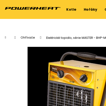
K
Přejít
na
o
Kotle
Hořáky
obsah
Zpět
Zpět
š
do
do
í
k
obchodu
obchodu
Domů
Ohřívače
Elektrické topidlo, série MASTER - BHP-