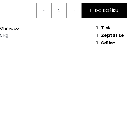
RT 01
DO KOŠÍKU
Tisk
Ohřívače
5 kg
Zeptat se
Sdílet