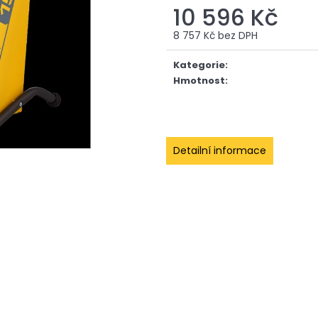
POWERHEAT HEAVY H03 MAX
POWERHEAT SMA
10 596 Kč
95 348 Kč
50 699 Kč
8 757 Kč bez DPH
Měrná
cena:
Kategorie
:
Hmotnost
:
Detailní informace