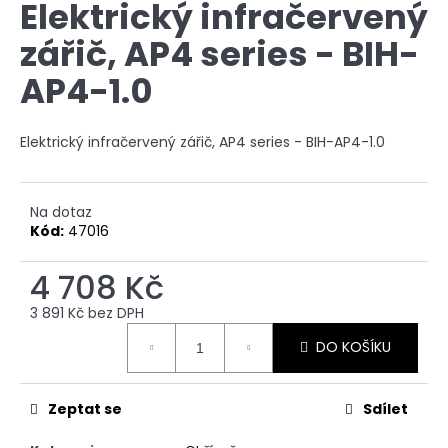
Elektrický infračervený
produktu
a
je
zářič, AP4 series - BIH-
0,0
j
z
í
AP4-1.0
5
t
hvězdiček.
?
Elektrický infračervený zářič, AP4 series - BIH-AP4-1.0
Na dotaz
Kód:
47016
HLEDAT
4 708 Kč
3 891 Kč bez DPH
D
Měrná
o
DO KOŠÍKU
cena:
p
o
r
Zeptat se
Sdílet
u