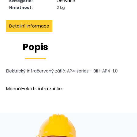
č
Kategorie
:
Ohřívače
u
Hmotnost
:
2 kg
j
e
Detailní informace
m
e
Popis
KONDENZÁTOR
835
Kč
Elektrický infračervený zářič, AP4 series - BIH-AP4-1.0
Manuál-elektr. infra zařiče