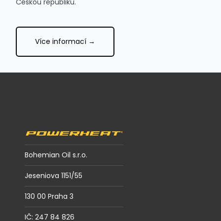
Českou republiku.
Více informací →
Z
á
p
a
t
í
Bohemian Oil s.r.o.
Jeseniova 1151/55
130 00 Praha 3
IČ: 247 84 826