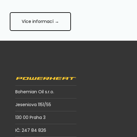
Více informací →
Z
á
p
a
t
í
Bohemian Oil s.r.o.
Jeseniova 1151/55
130 00 Praha 3
IČ: 247 84 826