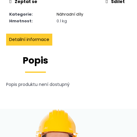
č
Zeptat se
Sdílet
u
j
Kategorie
:
Náhradní díly
e
Hmotnost
:
0.1 kg
m
e
Detailní informace
POWERHEAT
Popis
ENERNOX
58
69
520
Kč
Popis produktu není dostupný