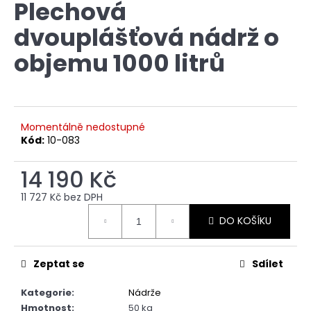
Plechová
produktu
a
je
dvouplášťová nádrž o
0,0
j
z
í
objemu 1000 litrů
5
t
hvězdiček.
?
Momentálně nedostupné
Kód:
10-083
HLEDAT
14 190 Kč
11 727 Kč bez DPH
Měrná
D
DO KOŠÍKU
cena:
o
p
Zeptat se
Sdílet
o
r
Kategorie
:
Nádrže
u
Hmotnost
:
50 kg