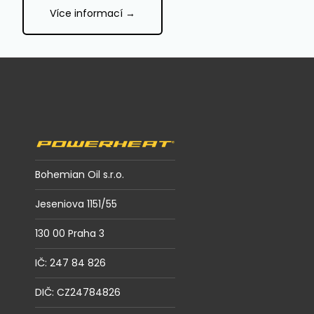
Více informací →
Z
á
p
a
t
í
Bohemian Oil s.r.o.
Jeseniova 1151/55
130 00 Praha 3
IČ: 247 84 826
DIČ: CZ24784826