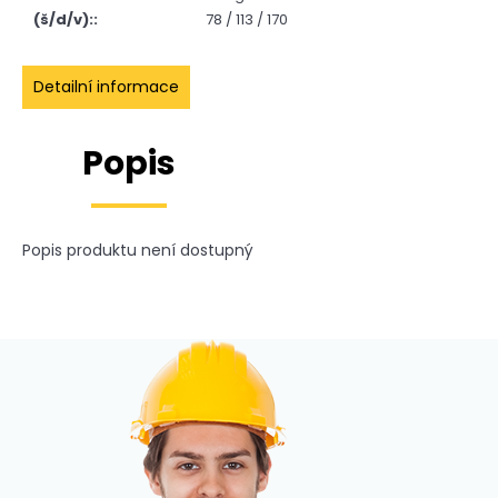
č
(š/d/v):
:
78 / 113 / 170
u
j
e
Detailní informace
m
e
Popis
POWERHEAT
HEAVY
H01
Popis produktu není dostupný
65
098
Kč