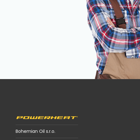
Z
á
p
a
t
í
Bohemian Oil s.r.o.