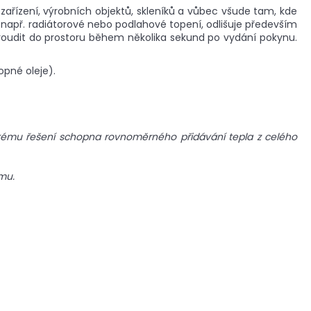
ařízení, výrobních objektů, skleníků a vůbec všude tam, kde
např. radiátorové nebo podlahové topení, odlišuje především
proudit do prostoru během několika sekund po vydání pokynu.
pné oleje).
ickému řešení schopna rovnoměrného přidávání tepla z celého
mu.