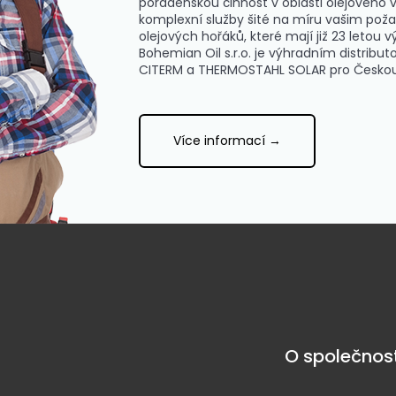
poradenskou činnost v oblasti olejového v
komplexní služby šité na míru vašim poža
olejových hořáků, které mají již 23 letou v
Bohemian Oil s.r.o. je výhradním distrib
CITERM a THERMOSTAHL SOLAR pro Českou 
Více informací →
O společnost