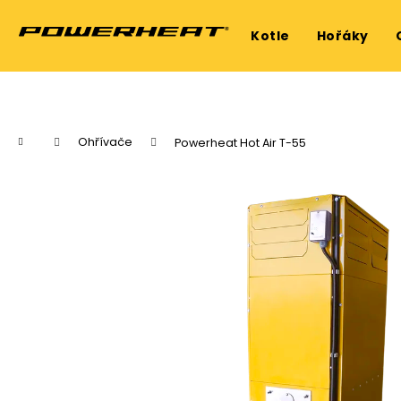
K
Přejít
na
o
Kotle
Hořáky
obsah
Zpět
Zpět
š
do
do
í
k
obchodu
obchodu
Domů
Ohřívače
Powerheat Hot Air T-55