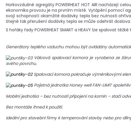
Horkovzdušné agregáty POWERHEAT HOT AIR nacházejí celou řa
ekonomika provozu je na prvním místě. Vytápění pomocí agre
svojí schopností okamžité dodávky tepla bez nutnosti ohřív
Stejně tak přerušení dodávky tepla se může odehrát doslova
S hořáky řady POWERHEAT SMART a HEAVY lze spalovat těžké t
Generátory teplého vzduchu mohou být ovládány automatic
Válcová spalovací komora je vyrobena ze žáruv
svého povrchu.
Spalovací komora pokračuje výměníkovými eleme
Pojistná jednotka Honey well FAN-LIMIT spolehlivě 
Mobilní jednotka – bez nutnosti připojení na komín – stačí od
Bez montáže ihned k použití.
Ideální pro stavební firmy k temperování stavby nebo pro díl