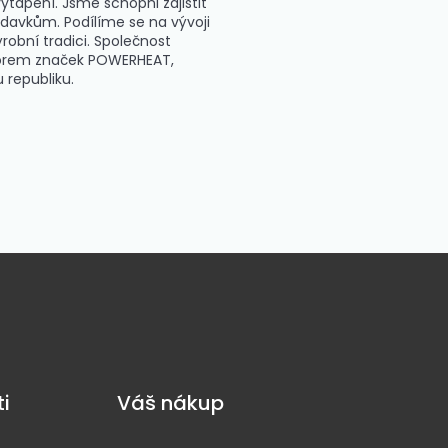
ytápění. Jsme schopni zajistit
davkům. Podílíme se na vývoji
ýrobní tradici. Společnost
utorem značek POWERHEAT,
republiku.
i
Váš nákup