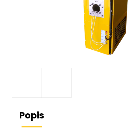
POWERHEAT HEAVY H01
65 098 Kč
Popis