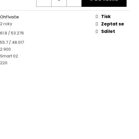
RT 01
Tisk
Ohřívače
2 roky
Zeptat se
Sdílet
61.8 / 53.276
55.7 / 48.017
2 900
Smart 02
220