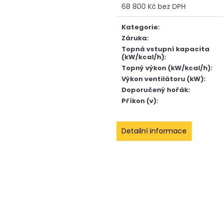
POWERHEAT HEAVY H03 MAX
POWERHEAT SMA
68 800 Kč bez DPH
95 348 Kč
50 699 Kč
Měrná
cena:
Kategorie
:
Záruka
:
Topná vstupní kapacita
(kW/kcal/h)
:
Topný výkon (kW/kcal/h)
:
Výkon ventilátoru (kW)
:
Doporučený hořák
:
Příkon (v)
:
Detailní informace