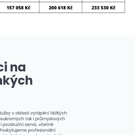
i na
hkých
lužby v oblasti vytápění těžkých
 v soukromých tak i průmyslových
i pozáruční servis, včetně
 Poskytujeme profesionální