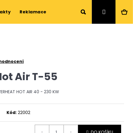
Hledat
Ná
Přihlášen
akty
Reklamace a servis
Web
ko
 hodnocení
ot Air T-55
RHEAT HOT AIR 40 - 230 KW
Kód:
22002
Následující
DO KOŠÍKU