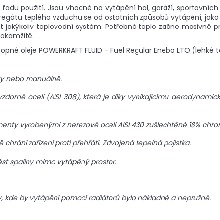
du použití. Jsou vhodné na vytápění hal, garáží, sportovních z
gátu teplého vzduchu se od ostatních způsobů vytápění, jako 
at jakýkoliv teplovodní systém. Potřebné teplo začne masivně 
 okamžitě.
opné oleje POWERKRAFT FLUID – Fuel Regular Enebo LTO (lehké to
ky nebo manuálně.
zdorné oceli (AISI 308), která je díky vynikajícímu aerodynam
nty vyrobenými z nerezové oceli AISI 430 zušlechtěné 18% chro
chrání zařízení proti přehřátí. Zdvojená tepelná pojistka.
vést spaliny mimo vytápěný prostor.
ny, kde by vytápění pomocí radiátorů bylo nákladné a nepružné.