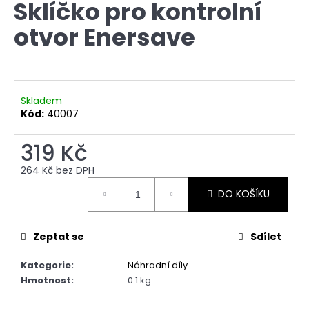
Sklíčko pro kontrolní
produktu
a
je
otvor Enersave
0,0
j
z
í
5
t
hvězdiček.
?
Skladem
Kód:
40007
319 Kč
HLEDAT
264 Kč bez DPH
Měrná
DO KOŠÍKU
cena:
D
o
Zeptat se
Sdílet
p
o
Kategorie
:
Náhradní díly
r
Hmotnost
:
0.1 kg
u