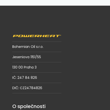
Z
á
p
a
t
í
Bohemian Oil s.r.o.
Jeseniova 1151/55
130 00 Praha 3
IČ: 247 84 826
DIČ: CZ24784826
O společnosti