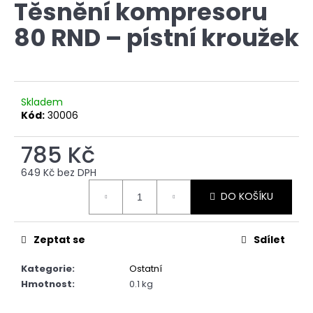
Těsnění kompresoru
produktu
a
je
80 RND – pístní kroužek
0,0
j
z
í
5
t
hvězdiček.
?
Skladem
Kód:
30006
785 Kč
HLEDAT
649 Kč bez DPH
Měrná
DO KOŠÍKU
cena:
D
o
Zeptat se
Sdílet
p
o
Kategorie
:
Ostatní
r
Hmotnost
:
0.1 kg
u