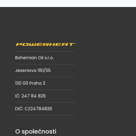
Z
á
p
a
t
í
Bohemian Oil s.r.o.
Jeseniova 1151/55
130 00 Praha 3
IČ: 247 84 826
DIČ: CZ24784826
O společnosti